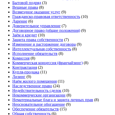
Бытовой подряд
(3)
Вещные права
(8)
Возмездное оказание услуг
(9)
Гражданско-правовая ответственность
(10)
Дарение
(6)
Доверительное управление
(7)
Договорное право (общие положения)
(9)
Заём и кредит
(10)
Защита права собственности
(7)
Изменение и расторжение договора
(9)
Интеллектуальная собственность
(8)
Исполнение обязательств
(8)
Комиссия
(8)
Коммерческая концессия (франчайзинг)
(8)
Контрактация
(2)
Купля-продажа
(11)
Лизинг
(9)
Наём жилого помещения
(11)
Наследственное право
(24)
Недействительность сделок
(10)
Некоммерческие организации
(8)
Нематериальные блага и защита личных прав
(8)
Неосновательное обогащение
(9)
Обеспечение обязательств
(15)
Общая собственность
(6)