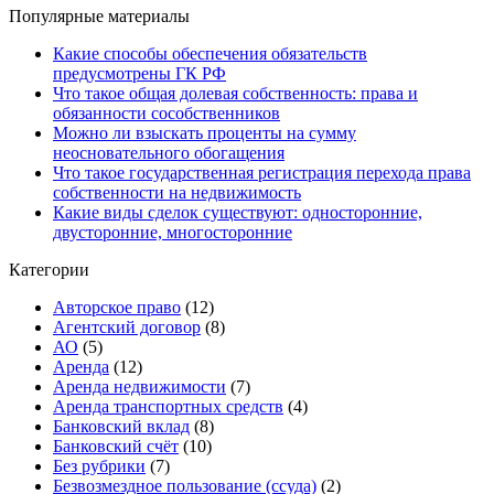
Популярные материалы
Какие способы обеспечения обязательств
предусмотрены ГК РФ
Что такое общая долевая собственность: права и
обязанности сособственников
Можно ли взыскать проценты на сумму
неосновательного обогащения
Что такое государственная регистрация перехода права
собственности на недвижимость
Какие виды сделок существуют: односторонние,
двусторонние, многосторонние
Категории
Авторское право
(12)
Агентский договор
(8)
АО
(5)
Аренда
(12)
Аренда недвижимости
(7)
Аренда транспортных средств
(4)
Банковский вклад
(8)
Банковский счёт
(10)
Без рубрики
(7)
Безвозмездное пользование (ссуда)
(2)