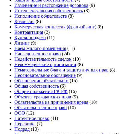
Изменение и расторжение договора
(9)
Интеллектуальная собственность
(8)
Исполнение обязательств
(8)
Комиссия
(8)
Коммерческая концессия (франчайзинг)
(8)
Контрактация
(2)
Купля-продажа
(11)
Лизинг
(9)
Наём жилого помещения
(11)
Наследственное право
(24)
Недействительность сделок
(10)
Некоммерческие организации
(8)
Нематериальные блага и защита личных прав
(8)
Неосновательное обогащение
(9)
Обеспечение обязательств
(15)
Общая собственность
(6)
Общие положения ГК РФ
(16)
Объекты гражданских прав
(9)
Обязательства из причинения вреда
(10)
Обязательственное право
(10)
ООО
(12)
Патентное право
(11)
Перевозка
(7)
Подряд
(10)