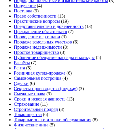
Подряд на проектные и изыскательские работы
(3)
Поручение
(4)
Поставка
(9)
Право собственности
(13)
Практические вопросы
(19)
Представительство и доверенность
(13)
Прекращение обязательств
(7)
Проведение игр и пари
(3)
Продажа земельных участков
(6)
Продажа недвижимости
(8)
Простое товарищество
(3)
Публичное обещание награды и конкурс
(5)
Расчёты
(7)
Рента
(5)
Розничная купля-продажа
(6)
Самовольная постройка
(4)
Сделки
(6)
Секреты производства (ноу-хау)
(3)
Смежные права
(9)
Сроки и исковая давность
(13)
Страхование
(11)
Строительный подряд
(8)
Товарищества
(6)
Товарные знаки и знаки обслуживания
(8)
Физические лица
(5)