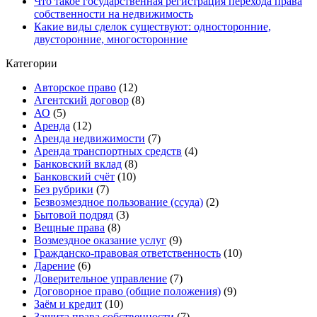
Что такое государственная регистрация перехода права
собственности на недвижимость
Какие виды сделок существуют: односторонние,
двусторонние, многосторонние
Категории
Авторское право
(12)
Агентский договор
(8)
АО
(5)
Аренда
(12)
Аренда недвижимости
(7)
Аренда транспортных средств
(4)
Банковский вклад
(8)
Банковский счёт
(10)
Без рубрики
(7)
Безвозмездное пользование (ссуда)
(2)
Бытовой подряд
(3)
Вещные права
(8)
Возмездное оказание услуг
(9)
Гражданско-правовая ответственность
(10)
Дарение
(6)
Доверительное управление
(7)
Договорное право (общие положения)
(9)
Заём и кредит
(10)
Защита права собственности
(7)