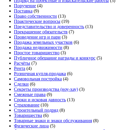
Подряд на проектные и изыскательские работы
(3)
Поручение
(4)
Поставка
(9)
Право собственности
(13)
Практические вопросы
(19)
Представительство и доверенность
(13)
Прекращение обязательств
(7)
Проведение игр и пари
(3)
Продажа земельных участков
(6)
Продажа недвижимости
(8)
Простое товарищество
(3)
Публичное обещание награды и конкурс
(5)
Расчёты
(7)
Рента
(4)
Розничная купля-продажа
(6)
Самовольная постройка
(4)
Сделки
(6)
Секреты производства (ноу-хау)
(3)
Смежные права
(9)
Сроки и исковая давность
(13)
Страхование
(10)
Строительный подряд
(8)
Товарищества
(6)
Товарные знаки и знаки обслуживания
(8)
Физические лица
(5)