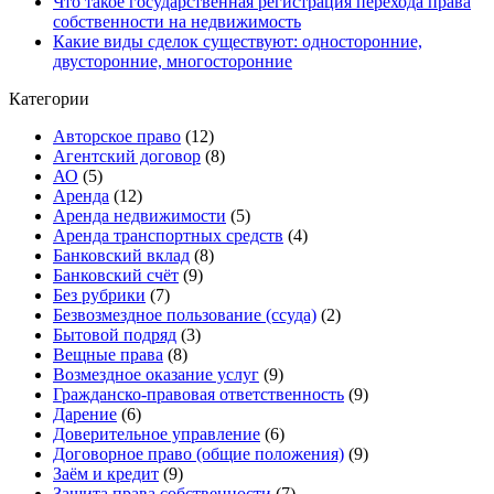
Что такое государственная регистрация перехода права
собственности на недвижимость
Какие виды сделок существуют: односторонние,
двусторонние, многосторонние
Категории
Авторское право
(12)
Агентский договор
(8)
АО
(5)
Аренда
(12)
Аренда недвижимости
(5)
Аренда транспортных средств
(4)
Банковский вклад
(8)
Банковский счёт
(9)
Без рубрики
(7)
Безвозмездное пользование (ссуда)
(2)
Бытовой подряд
(3)
Вещные права
(8)
Возмездное оказание услуг
(9)
Гражданско-правовая ответственность
(9)
Дарение
(6)
Доверительное управление
(6)
Договорное право (общие положения)
(9)
Заём и кредит
(9)
Защита права собственности
(7)