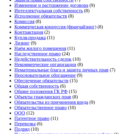
Изменение и расторжение договора
(9)
Интеллектуальная собственность
(8)
Исполнение обязательств
(8)
Комиссия
(8)
Коммерческая концессия (франчайзинг)
(8)
Контрактация
(2)
Купля-продажа
(11)
Лизинг
(9)
Наём жилого помещения
(11)
Наследственное право
(24)
Недействительность сделок
(10)
Некоммерческие организации
(8)
Нематериальные блага и защита личных прав
(7)
Неосновательное обогащение
(9)
Обеспечение обязательств
(15)
Общая собственность
(6)
Общие положения ГК РФ
(15)
Объекты гражданских прав
(8)
Обязательства из причинения вреда
(9)
Обязательственное право
(10)
ООО
(12)
Патентное право
(11)
Перевозка
(6)
Подряд
(10)