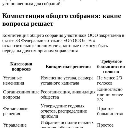
установленным для собраний.
Компетенция общего собрания: какие
вопросы решает
Компетенция общего собрания участников ООО закреплена в
статье 33 Федерального закона «Об ООО». Это
исключительные полномочия, которые не могут быть
переданы другим органам управления.
Требуемое
Категория
Конкретные решения
большинство
вопросов
голосов
Уставные
Изменение устава, размера
Не менее 2/3
изменения
уставного капитала
голосов
Единогласно
Организационные
Реорганизация, ликвидация
или не менее
вопросы
общества
2/3
Утверждение годовых
Финансовые
Простое
отчетов, распределение
решения
большинство
прибыли
Избрание исполнительных
Управление
Простое
органов, образование